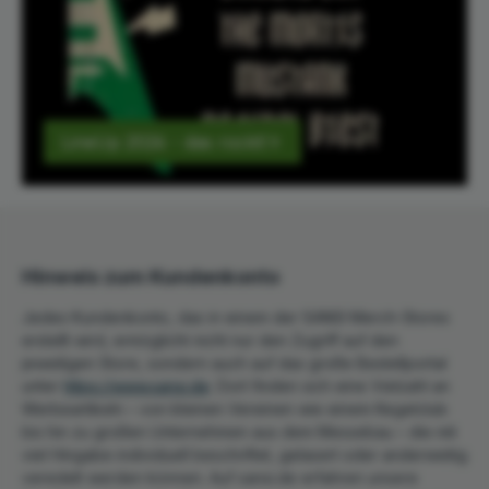
LineUp 2026 - das rockt!
Hinweis zum Kundenkonto
Jedes Kundenkonto, das in einem der SANSI Merch-Stores
erstellt wird, ermöglicht nicht nur den Zugriff auf den
jeweiligen Store, sondern auch auf das große Bestellportal
unter
https://www.sansi.de
. Dort finden sich eine Vielzahl an
Werbeartikeln – von kleinen Vereinen wie einem Kegelclub
bis hin zu großen Unternehmen aus dem Messebau – die mit
viel Hingabe individuell beschriftet, gelasert oder anderweitig
veredelt werden können. Auf sansi.de erfahren unsere