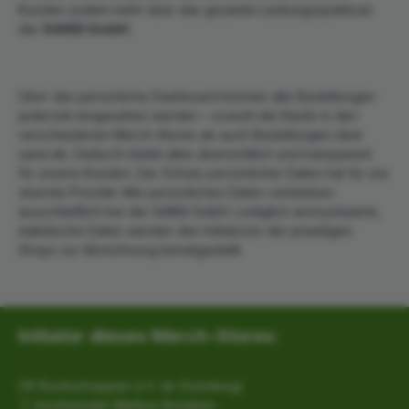
Kunden zudem mehr über das gesamte Leistungsspektrum
der
SANSI GmbH
.
Über das persönliche Dashboard können alle Bestellungen
jederzeit eingesehen werden – sowohl die Käufe in den
verschiedenen Merch-Stores als auch Bestellungen über
sansi.de. Dadurch bleibt alles übersichtlich und transparent
für unsere Kunden. Der Schutz persönlicher Daten hat für uns
oberste Priorität: Alle persönlichen Daten verbleiben
ausschließlich bei der SANSI GmbH. Lediglich anonymisierte,
statistische Daten werden den Initiatoren der jeweiligen
Shops zur Abrechnung bereitgestellt.
Initiator dieses Merch-Stores:
CK Rockschoppen e.V. (in Gründung)
1. Vorsitzender Markus Anneken