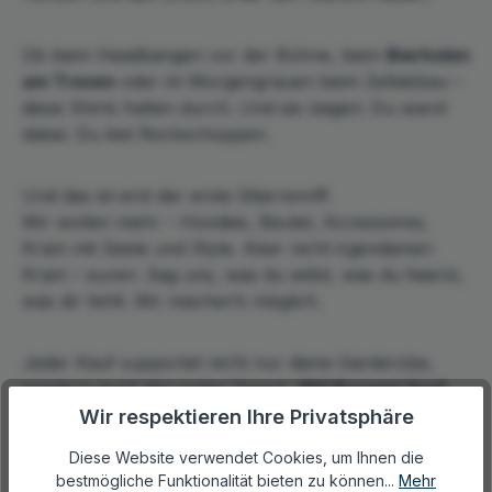
Ob beim Headbangen vor der Bühne, beim
Bierholen
am Tresen
oder im Morgengrauen beim Zeltabbau –
diese Shirts halten durch. Und sie zeigen: Du warst
dabei. Du bist Rockschoppen.
Und das ist erst der erste Gitarrenriff.
Wir wollen mehr – Hoodies, Beutel, Accessoires,
Kram mit Seele und Style. Aber nicht irgendeinen
Kram – euren. Sag uns, was du willst, was du feierst,
was dir fehlt. Wir machen’s möglich.
Jeder Kauf supportet nicht nur deine Garderobe,
sondern auch den guten Zweck.
100 Prozent Dorf,
100 Prozent Herz, 100 Prozent Lautstärke.
Wir respektieren Ihre Privatsphäre
Diese Website verwendet Cookies, um Ihnen die
bestmögliche Funktionalität bieten zu können...
Mehr