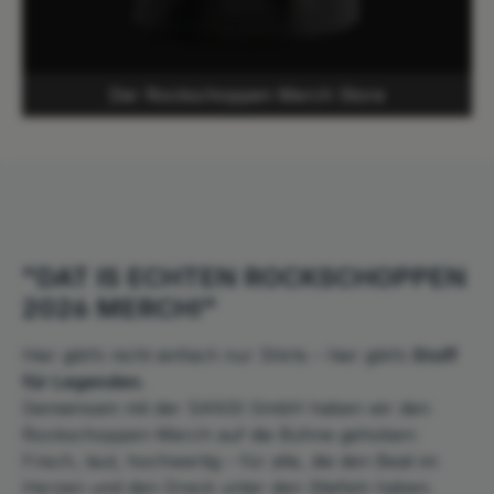
Der Rockschoppen Merch Store
"DAT IS ECHTEN ROCKSCHOPPEN
2026 MERCH!"
Hier gibt’s nicht einfach nur Shirts – hier gibt’s
Stoff
für Legenden.
Gemeinsam mit der SANSI GmbH haben wir den
Rockschoppen-Merch auf die Bühne gehoben:
Frisch, laut, hochwertig – für alle, die den Beat im
Herzen und den Dreck unter den Stiefeln haben.