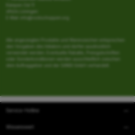
Kämpen Ost 11
49624 Löningen
E-Mail: info@rockschoppen.org
Alle angezeigten Produkte und Warenzeichen entsprechen
den Vorgaben des Initiators und dürfen ausdrücklich
verwendet werden. Eventuelle Rabatte, Preisgutschriften
oder Sonderkonditionen werden ausschließlich zwischen
dem Auftraggeber und der SANSI GmbH verhandelt.
Service-Hotline
Wissenswert